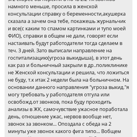
намного меньше, просила в женской
консультации справку о беременности,акушерка
сказала а зачем она тебе, покажешь журнальчик
и все(с каким то спамом картинками и тупо моей
ФИО), справки в общем не дали, говорят если
настаивать будут работодатели тогда сделаем в
теч. 3 дней. Зато выписали направление на
госпитализацию(угроза выкидыша), в этот день
как раз и больничный закрыли в др..поликлинике
не Женской консультации и решила, что ложиться
не буду, т.к итак 2 недели была на больничном. На
основании данного направления "угроза выкид."я
могу требовать у работодателя отгула или
освобожд.от звонков, пока буду проходить
анализы в ЖК, самочувствие ужасное поработала
день, отношение ужас, нервов вообще нет,
звонок за звонком... Опоздала с обеда на 2
минуты уже звонок какого фига типо... Вобщем