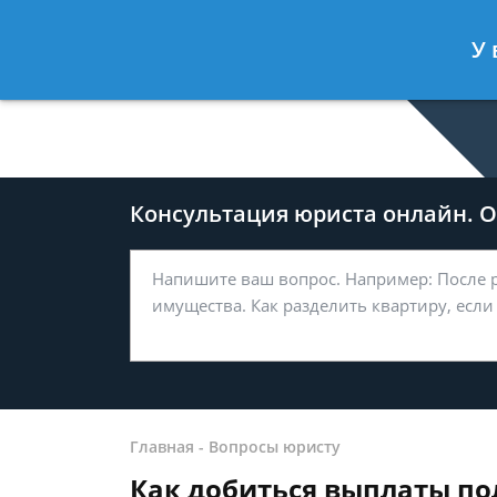
Дмитрий Туров
- Юрист по гражда
У 
Спросить юриста
Консультация юриста онлайн. От
Главная
-
Вопросы юристу
Как добиться выплаты по