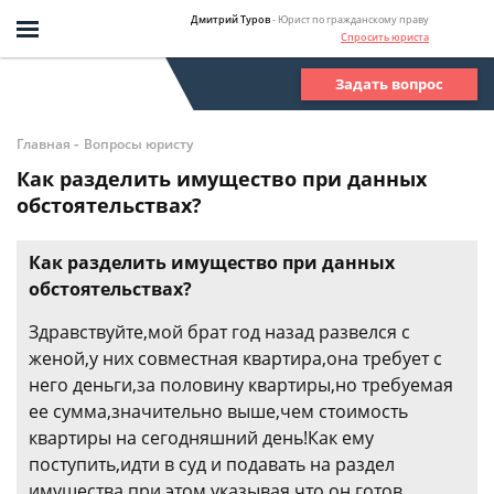
Дмитрий Туров
- Юрист по гражданскому праву
Спросить юриста
Задать вопрос
-
Главная
Вопросы юристу
Как разделить имущество при данных
обстоятельствах?
Как разделить имущество при данных
обстоятельствах?
Здравствуйте,мой брат год назад развелся с
женой,у них совместная квартира,она требует с
него деньги,за половину квартиры,но требуемая
ее сумма,значительно выше,чем стоимость
квартиры на сегодняшний день!Как ему
поступить,идти в суд и подавать на раздел
имущества,при этом указывая,что он готов