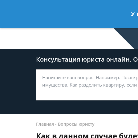
Дмитрий Туров
- Юрист по гражда
У 
Спросить юриста
Консультация юриста онлайн. От
Главная
-
Вопросы юристу
Как в данном случае буде