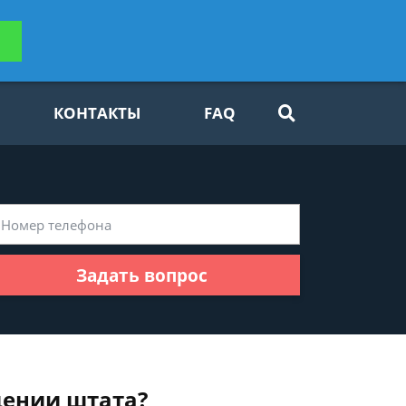
ьтацию
Задать вопрос
платно
КОНТАКТЫ
FAQ
Задать вопрос
щении штата?