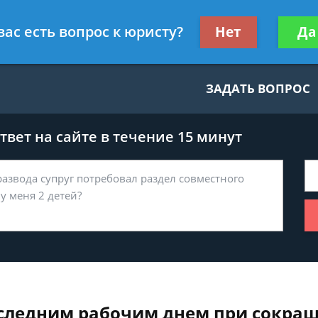
нскому праву
Получите консул
вас есть вопрос к юристу?
Нет
Да
бес
ЗАДАТЬ ВОПРОС
вет на сайте в течение 15 минут
оследним рабочим днем при сокра