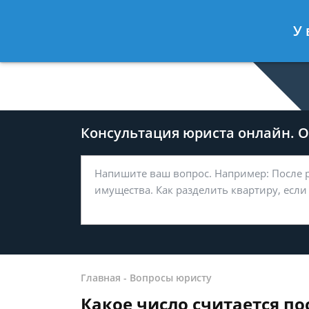
Дмитрий Туров
- Юрист по гражда
У 
Спросить юриста
Консультация юриста онлайн. От
Главная
-
Вопросы юристу
Какое число считается п