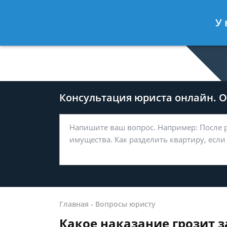
Дмитрий Туров
- Юрист по гражда
У 
Спросить юриста
Консультация юриста онлайн. От
Главная
-
Вопросы юристу
Какое наказание грозит з