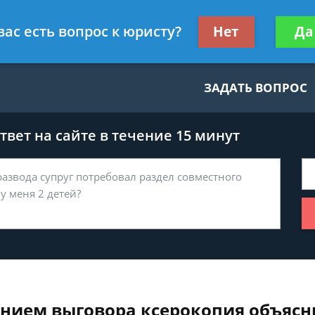
нскому праву
Получите консул
вас есть вопрос к юристу?
Нет
Да
бес
ЗАДАТЬ ВОПРОС
вет на сайте в течение 15 минут
анием выговора ксерокопия объясн