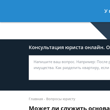
Дмитрий Туров
- Юрист по гражда
У 
Спросить юриста
Консультация юриста онлайн. От
Главная
-
Вопросы юристу
Может ли служить основ