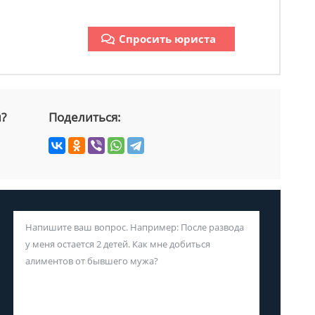
Спросить юриста
й?
Поделиться: