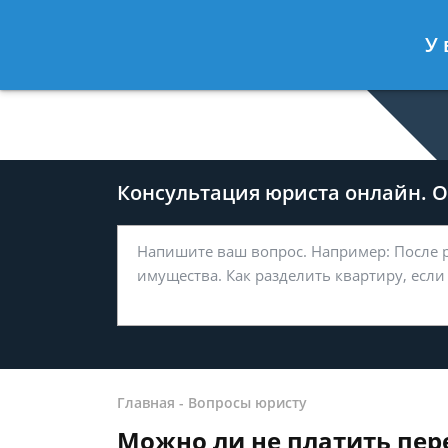
Дмитрий Туров
- Юрист по гражда
У 
Спросить юриста
Консультация юриста онлайн. От
Главная
-
Вопросы юристу
Можно ли не платить пере