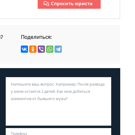
Спросить юриста
й?
Поделиться: