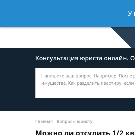
Дмитрий Туров
- Юрист по гражда
У 
Спросить юриста
Консультация юриста онлайн. От
Главная
-
Вопросы юристу
Можно ли отсудить 1/2 кв