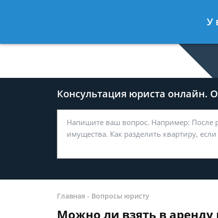
Дмитрий Туров
- Юрист по гражда
У 
Спросить юриста
Консультация юриста онлайн. От
Главная
-
Вопросы юристу
Можно ли взять в аренду