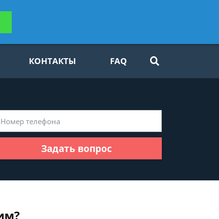
ьтацию
Задать вопрос
платно
КОНТАКТЫ
FAQ
Задать вопрос
им?