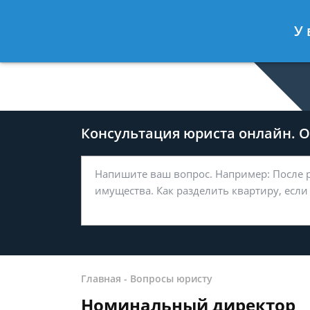
Дмитрий Туров
- Юрист по гражда
У 
Спросить юриста
Консультация юриста онлайн. От
Главная
-
Вопросы юристу
Номинальный директор