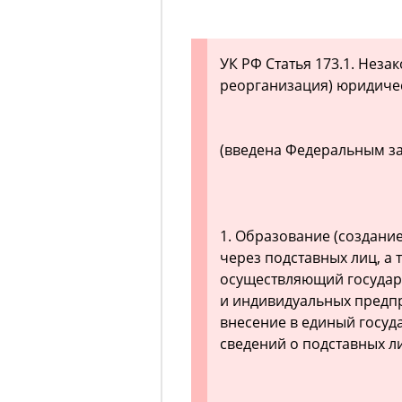
УК РФ Статья 173.1. Неза
реорганизация) юридиче
(введена Федеральным зак
1. Образование (создани
через подставных лиц, а 
осуществляющий государ
и индивидуальных предп
внесение в единый госуд
сведений о подставных л