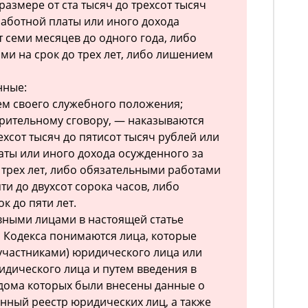
азмере от ста тысяч до трехсот тысяч
работной платы или иного дохода
 семи месяцев до одного года, либо
и на срок до трех лет, либо лишением
нные:
ем своего служебного положения;
арительному сговору, — наказываются
хсот тысяч до пятисот тысяч рублей или
аты или иного дохода осужденного за
 трех лет, либо обязательными работами
яти до двухсот сорока часов, либо
к до пяти лет.
вными лицами в настоящей статье
о Кодекса понимаются лица, которые
участниками) юридического лица или
дического лица и путем введения в
дома которых были внесены данные о
енный реестр юридических лиц, а также