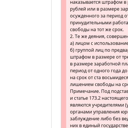
наказывается штрафом в р
рублей или в размере за
осужденного за период от
принудительными работам
свободы на тот же срок.
2. Те же деяния, соверше
а) лицом с использовани
б) группой лиц по предв
штрафом в размере от тре
в размере заработной пл
период от одного года до
на срок от ста восьмидес
лишением свободы на сро
Примечание. Под подста
и статье 173.2 настоящег
являются учредителями (
органами управления юри
заблуждение либо без ве
них в единый государств