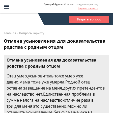
Дмитрий Туров
- Юрист по гражданскому праву
Спросить юриста
Задать вопрос
-
Главная
Вопросы юристу
Отмена усыновления для доказательства
родства с родным отцом
Отмена усыновления для доказательства
родства с родным отцом
Отец умер,усыновитель тоже умер уже
давно,мама тоже уже умерла.Родной отец
оставил завещание на меня,других претендентов
на наследство нет.Единственная проблема в
сумме налога на наследство-отличие раза в
три,для меня это существенно.Можно ли
отменить усыновление без суда,мне уже 61