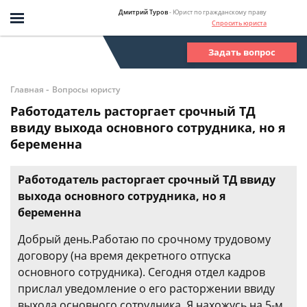
Дмитрий Туров
- Юрист по гражданскому праву
Спросить юриста
Задать вопрос
-
Главная
Вопросы юристу
Работодатель расторгает срочный ТД
ввиду выхода основного сотрудника, но я
беременна
Работодатель расторгает срочный ТД ввиду
выхода основного сотрудника, но я
беременна
Добрый день.Работаю по срочному трудовому
договору (на время декретного отпуска
основного сотрудника). Сегодня отдел кадров
прислал уведомление о его расторжении ввиду
выхода основного сотрудника. Я нахожусь на 5-м