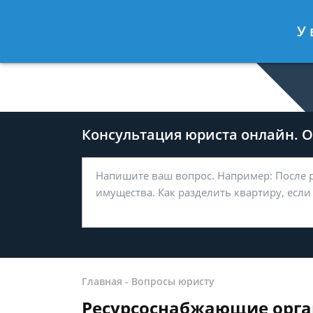
Дмитрий Туров
- Юрист по гражда
У 
Спросить юриста
Консультация юриста онлайн. От
Главная
-
Вопросы юристу
Ресурсоснабжающие орган