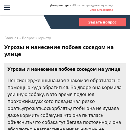
Дмитрий Туров
- Юрист по гражданскому праву
Спросить юриста
Задать вопрос
-
Главная
Вопросы юристу
Угрозы и нанесение побоев соседом на
улице
Угрозы и нанесение побоев соседом на улице
Пенсионер,женщина,моя знакомая обратилась с
помощью куда обратиться. Во дворе она кормила
уличную собаку, в это время подошел
прохожий,мужского пола,начал резко
орать,угрожать,оскорблять,чтобы она не думала
даже кормить собаку,на что она пыталась
объяснить что собака тут бегала постоянно,и она
абсолютно неагрессивна,никак никому не