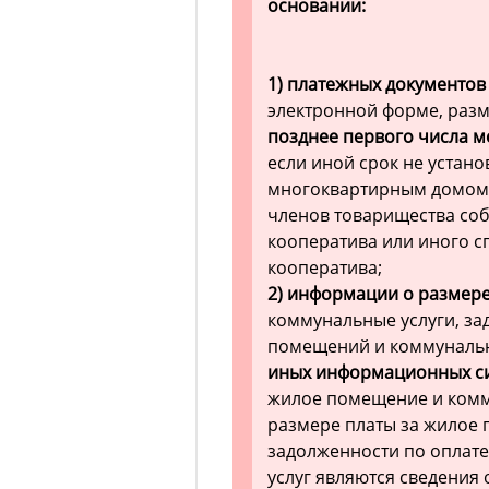
основании:
1) платежных документов
электронной форме, разм
позднее первого числа м
если иной срок не устан
многоквартирным домом
членов товарищества со
кооператива или иного 
кооператива;
2) информации о размер
коммунальные услуги, за
помещений и коммунальн
иных информационных с
жилое помещение и комм
размере платы за жилое 
задолженности по оплат
услуг являются сведения 