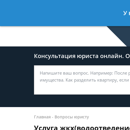
Дмитрий Туров
- Юрист по гражда
У 
Спросить юриста
Консультация юриста онлайн. От
Главная
-
Вопросы юристу
Услуга жкх(водоотведение