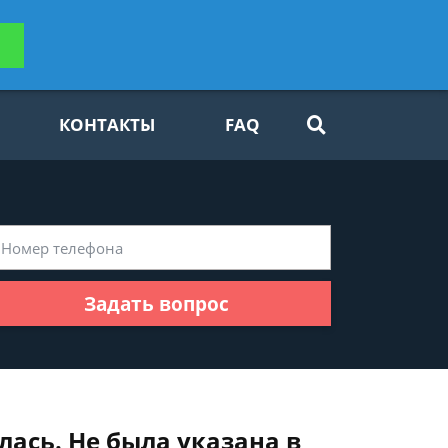
ьтацию
Задать вопрос
платно
КОНТАКТЫ
FAQ
Задать вопрос
лась. Не была указана в