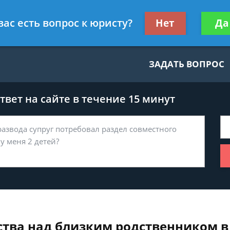
нскому праву
Получите консул
вас есть вопрос к юристу?
Нет
Да
бес
ЗАДАТЬ ВОПРОС
вет на сайте в течение 15 минут
ства над близким родственником в