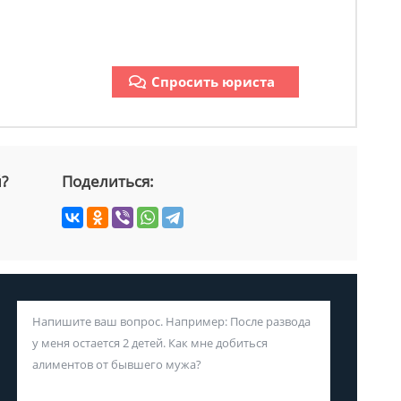
Спросить юриста
й?
Поделиться: