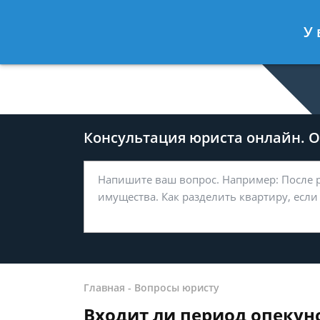
Дмитрий Туров
- Юрист по гражда
У 
Спросить юриста
Консультация юриста онлайн. От
Главная
-
Вопросы юристу
Входит ли период опекун