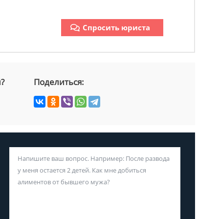
Спросить юриста
й?
Поделиться: