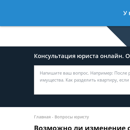
Дмитрий Туров
- Юрист по гражда
У 
Спросить юриста
Консультация юриста онлайн. От
Главная
-
Вопросы юристу
Возможно ли изменение 